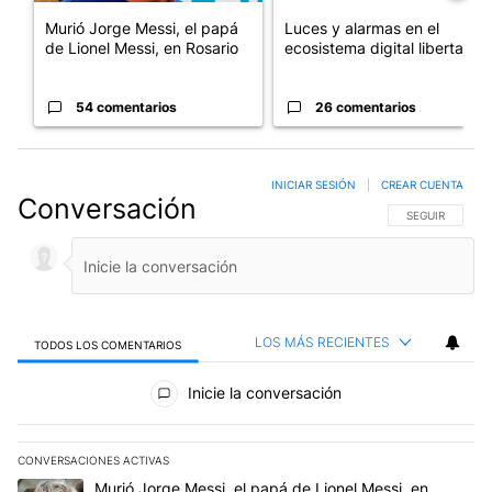
Murió Jorge Messi, el papá
Luces y alarmas en el
de Lionel Messi, en Rosario
ecosistema digital libertario
54 comentarios
26 comentarios
INICIAR SESIÓN
|
CREAR CUENTA
Conversación
SIGA ESTA CO
SEGUIR
LOS MÁS RECIENTES
TODOS LOS COMENTARIOS
Todos los comentarios
Inicie la conversación
CONVERSACIONES ACTIVAS
Este listado muestra los artículos con más comentarios en los últim
Un artículo de tendencia con el título "Murió Jorge Messi, el papá
Murió Jorge Messi, el papá de Lionel Messi, en