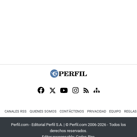
CANALES RSS
QUIENES SOMOS
CONTÁCTENOS
PRIVACIDAD
EQUIPO
REGLAS
Perfil.com - Editorial Perfil S.A.
| © Perfil.com 2006-2026 - Todos los
derechos reservados.
Editor responsable: Carlos Piro.