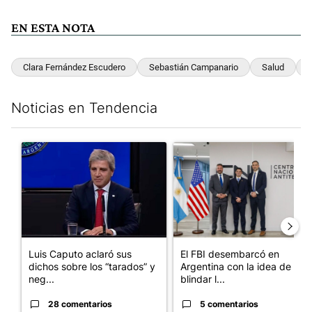
EN ESTA NOTA
Clara Fernández Escudero
Sebastián Campanario
Salud
B
Noticias en Tendencia
Este listado muestra los artículos con más comentarios en los últim
Un artículo de tendencia con el título "Luis Caputo aclaró sus 
Un artículo de tendencia con el
Luis Caputo aclaró sus
El FBI desembarcó en
dichos sobre los “tarados” y
Argentina con la idea de
neg...
blindar l...
28 comentarios
5 comentarios