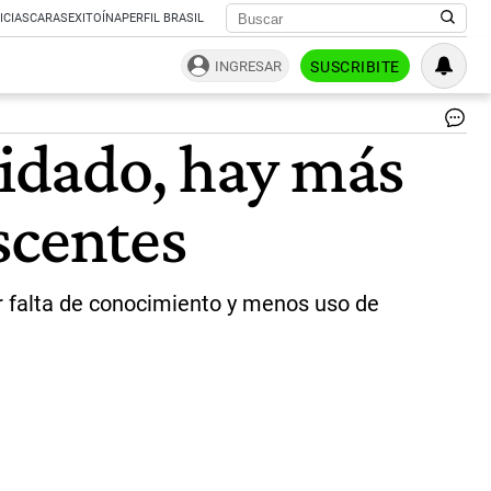
ICIAS
CARAS
EXITOÍNA
PERFIL BRASIL
INGRESAR
SUSCRIBITE
Da
uidado, hay más
En
20
la
escentes
pos
en
tes
de
sífi
r falta de conocimiento y menos uso de
fu
cas
del
7%
|
Té