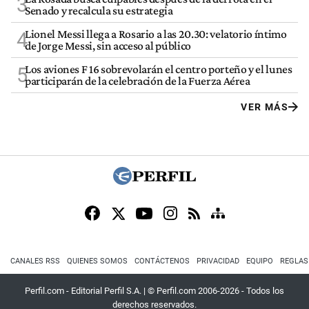
3
Senado y recalcula su estrategia
Lionel Messi llega a Rosario a las 20.30: velatorio íntimo
4
de Jorge Messi, sin acceso al público
Los aviones F 16 sobrevolarán el centro porteño y el lunes
5
participarán de la celebración de la Fuerza Aérea
VER MÁS
CANALES RSS
QUIENES SOMOS
CONTÁCTENOS
PRIVACIDAD
EQUIPO
REGLAS
Perfil.com - Editorial Perfil S.A.
| © Perfil.com 2006-2026 - Todos los
derechos reservados.