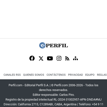
CANALES RSS
QUIENES SOMOS
CONTÁCTENOS
PRIVACIDAD
EQUIPO
REGLAS
Perfil.com - Editorial Perfil S.A.
| © Perfil.com 2006-2026 - Todos los
derechos reservados.
Editor responsable: Carlos Piro.
Registro de la propiedad intelectual RL-2024-31002957-APN-DNDA#MJ
Dirección:
California 2715
,
C1289ABI
,
CABA, Argentina
| Teléfono:
+54 9 11