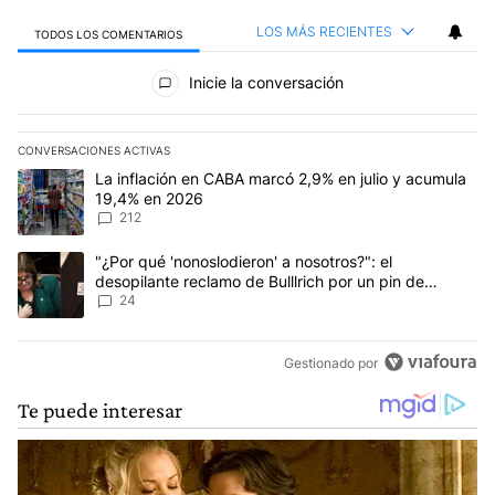
LOS MÁS RECIENTES
TODOS LOS COMENTARIOS
Todos los comentarios
Inicie la conversación
CONVERSACIONES ACTIVAS
Este listado muestra los artículos con más comentarios en los últim
Un artículo de tendencia con el título "La inflación en CABA marc
La inflación en CABA marcó 2,9% en julio y acumula
19,4% en 2026
212
Un artículo de tendencia con el título ""¿Por qué 'nonoslodieron' a
"¿Por qué 'nonoslodieron' a nosotros?": el
desopilante reclamo de Bulllrich por un pin de
Malvinas
24
Gestionado por