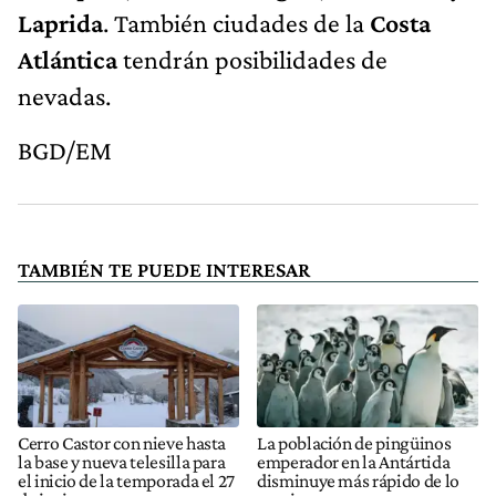
Laprida
. También ciudades de la
Costa
Atlántica
tendrán posibilidades de
nevadas.
BGD/EM
TAMBIÉN TE PUEDE INTERESAR
Cerro Castor con nieve hasta
La población de pingüinos
la base y nueva telesilla para
emperador en la Antártida
el inicio de la temporada el 27
disminuye más rápido de lo