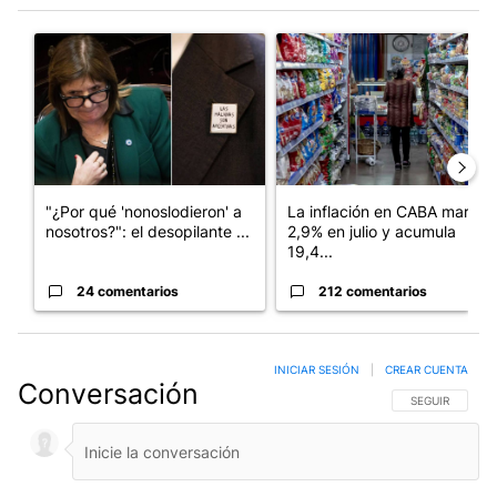
Este listado muestra los artículos con más comentarios en los últim
Un artículo de tendencia con el título ""¿Por qué 'nonoslodieron
Un artículo de tendencia con 
"¿Por qué 'nonoslodieron' a
La inflación en CABA marcó
nosotros?": el desopilante ...
2,9% en julio y acumula
19,4...
24 comentarios
212 comentarios
INICIAR SESIÓN
|
CREAR CUENTA
Conversación
SIGA ESTA CO
SEGUIR