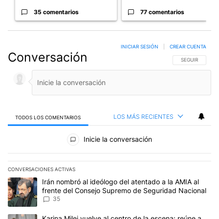
35 comentarios
77 comentarios
INICIAR SESIÓN
|
CREAR CUENTA
Conversación
SIGA ESTA CO
SEGUIR
LOS MÁS RECIENTES
TODOS LOS COMENTARIOS
Todos los comentarios
Inicie la conversación
CONVERSACIONES ACTIVAS
Este listado muestra los artículos con más comentarios en los últim
Un artículo de tendencia con el título "Irán nombró al ideólogo d
Irán nombró al ideólogo del atentado a la AMIA al
frente del Consejo Supremo de Seguridad Nacional
35
Un artículo de tendencia con el título "Karina Milei vuelve al cen
Karina Milei vuelve al centro de la escena: reúne a