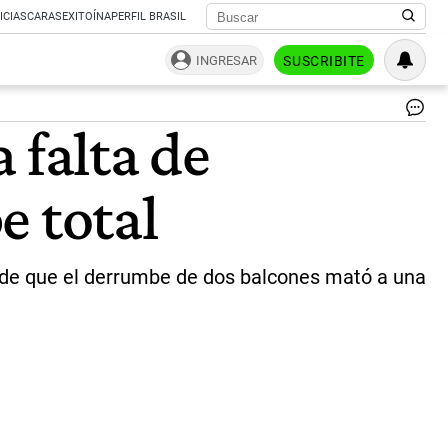
ICIAS
CARAS
EXITOÍNA
PERFIL BRASIL
INGRESAR
SUSCRIBITE
Lo
 falta de
co
ce
tra
e total
la
tra
|
Ce
sde que el derrumbe de dos balcones mató a una