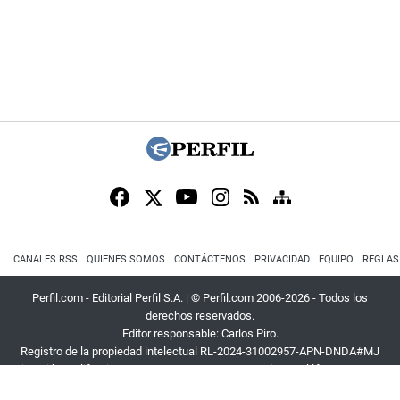
CANALES RSS
QUIENES SOMOS
CONTÁCTENOS
PRIVACIDAD
EQUIPO
REGLAS
Perfil.com - Editorial Perfil S.A.
| © Perfil.com 2006-2026 - Todos los
derechos reservados.
Editor responsable: Carlos Piro.
Registro de la propiedad intelectual RL-2024-31002957-APN-DNDA#MJ
Dirección:
California 2715
,
C1289ABI
,
CABA, Argentina
| Teléfono:
+54 9 11
3453 4567
| E-mail:
atencion@perfil.com