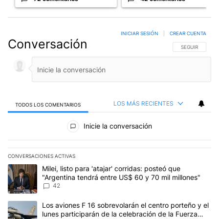
INICIAR SESIÓN
|
CREAR CUENTA
Conversación
SIGA ESTA CO
SEGUIR
LOS MÁS RECIENTES
TODOS LOS COMENTARIOS
Todos los comentarios
Inicie la conversación
CONVERSACIONES ACTIVAS
Este listado muestra los artículos con más comentarios en los últim
Un artículo de tendencia con el título "Milei, listo para 'atajar' c
Milei, listo para 'atajar' corridas: posteó que
"Argentina tendrá entre US$ 60 y 70 mil millones"
42
Un artículo de tendencia con el título "Los aviones F 16 sobrevola
Los aviones F 16 sobrevolarán el centro porteño y el
lunes participarán de la celebración de la Fuerza