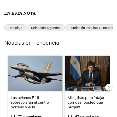
EN ESTA NOTA
Reciclaje
Selección Argentina
Fundación Impulso Y Encuentro
Noticias en Tendencia
Este listado muestra los artículos con más comentarios en los últim
Un artículo de tendencia con el título "Los aviones F 16 sobrevo
Un artículo de tendencia con el
Los aviones F 16
Milei, listo para 'atajar'
sobrevolarán el centro
corridas: posteó que
porteño y el lu...
"Argent...
72 comentarios
42 comentarios