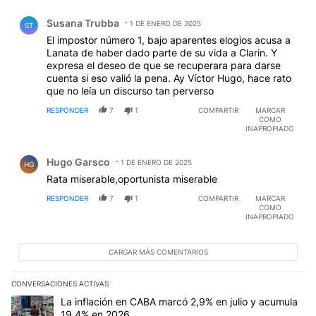
Comentario de Susana Trubba.
Susana Trubba
1 DE ENERO DE 2025
ST
El impostor número 1, bajo aparentes elogios acusa a
Lanata de haber dado parte de su vida a Clarin. Y
expresa el deseo de que se recuperara para darse
cuenta si eso valió la pena. Ay Víctor Hugo, hace rato
que no leía un discurso tan perverso
RESPONDER
7
1
COMPARTIR
MARCAR
COMO
INAPROPIADO
Comentario de Hugo Garsco.
Hugo Garsco
1 DE ENERO DE 2025
HG
Rata miserable,oportunista miserable
RESPONDER
7
1
COMPARTIR
MARCAR
COMO
INAPROPIADO
CARGAR MÁS COMENTARIOS
CONVERSACIONES ACTIVAS
Este listado muestra los artículos con más comentarios en los últim
Un artículo de tendencia con el título "La inflación en CABA mar
La inflación en CABA marcó 2,9% en julio y acumula
19,4% en 2026