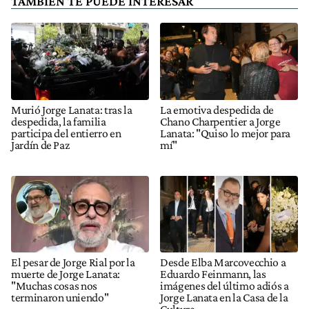
TAMBIÉN TE PUEDE INTERESAR
Murió Jorge Lanata: tras la
La emotiva despedida de
despedida, la familia
Chano Charpentier a Jorge
participa del entierro en
Lanata: "Quiso lo mejor para
Jardín de Paz
mí"
El pesar de Jorge Rial por la
Desde Elba Marcovecchio a
muerte de Jorge Lanata:
Eduardo Feinmann, las
"Muchas cosas nos
imágenes del último adiós a
terminaron uniendo"
Jorge Lanata en la Casa de la
Cultura