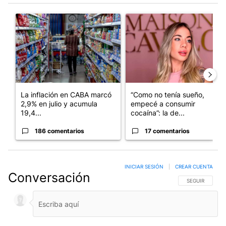
Este listado muestra los artículos con más comentarios en los últim
Un artículo de tendencia con el título "La inflación en CABA m
Un artículo de tendencia con e
La inflación en CABA marcó
“Como no tenía sueño,
2,9% en julio y acumula
empecé a consumir
19,4...
cocaína”: la de...
186 comentarios
17 comentarios
INICIAR SESIÓN
|
CREAR CUENTA
Conversación
SIGA ESTA CO
SEGUIR