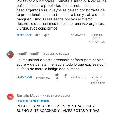
Por favor v.h.inmorales…llámate a silencio. A veces los
países pelean la propiedad de sus notables..en tu
caso argentos y uruguayos se pelean por borrarte de
tu procedencia. Lanata te conocía bien y sabia de tu
panquequismo. O sea sentía por vos el mismo
desprecio que sentimos todos..por una vez argentos
y uruguayos coincidimos
RESPONDER
1
0
COMPARTIR
MARCAR
COMO
INAPROPIADO
Comentario de macll1 macll1.
macll1 macll1
2 DE ENERO DE 2025
MM
La impunidad de este personaje nefasto para hablar
sobre y de Lanata !!! ensucia todo lo que expresa con
su falta de moral e indignidad humana!!!
1
RESPONDER
COMPARTIR
MARCAR
RESPUESTA
4
2
COMO
INAPROPIADO
Respuesta de Bartolo Mayor.
Bartolo Mayor
4 DE ENERO DE 2025
BM
Responder a
macll1 macll1
RELATO VARIOS "GOLES" EN CONTRA TUYA Y
BUENO SI TE AGACHAS Y LAMES BOTAS Y TIRAS