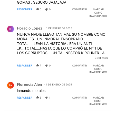
GOMAS , SEGURO JAJAJAJA
RESPONDER
0
0
COMPARTIR
MARCAR
COMO
INAPROPIADO
Comentario de Horacio Lopez.
Horacio Lopez
1 DE ENERO DE 2025
HL
NUNCA NADIE LLEVO TAN MAL SU NOMBRE COMO
MORALES...UN INMORAL ENSOBRADO
TOTAL.....LEAN LA HISTORIA . ERA UN ANTI
..K...TOTAL....HASTA QUE LO COMPRÓ EL N° 1 DE
LOS CORRUPTOS... UN TAL NESTOR KIRCHNER...A
PARTIR DE AHÍ ...NUNCA MÁS FUÉ ..ES...Y SERÁ
Leer mas
CREIBLE....CON MUCHA FACILDAD DE PALABRAS
RESPONDER
7
0
COMPARTIR
MARCAR
PARA VIVIR MINTIENDO Y ENGORDANO SU CUENTA
COMO
FINANCIERA.
INAPROPIADO
Comentario de Florencia Alen.
Florencia Alen
1 DE ENERO DE 2025
FA
inmundo morales
RESPONDER
5
1
COMPARTIR
MARCAR
COMO
INAPROPIADO