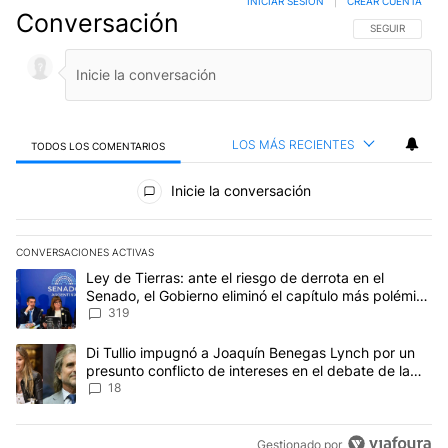
INICIAR SESIÓN
|
CREAR CUENTA
Conversación
SIGA ESTA CO
SEGUIR
LOS MÁS RECIENTES
TODOS LOS COMENTARIOS
Todos los comentarios
Inicie la conversación
CONVERSACIONES ACTIVAS
Este listado muestra los artículos con más comentarios en los últim
Un artículo de tendencia con el título "Ley de Tierras: ante el ri
Ley de Tierras: ante el riesgo de derrota en el
Senado, el Gobierno eliminó el capítulo más polémico
del proyecto
319
Un artículo de tendencia con el título "Di Tullio impugnó a Joaqu
Di Tullio impugnó a Joaquín Benegas Lynch por un
presunto conflicto de intereses en el debate de la
Ley de Tierras
18
Gestionado por