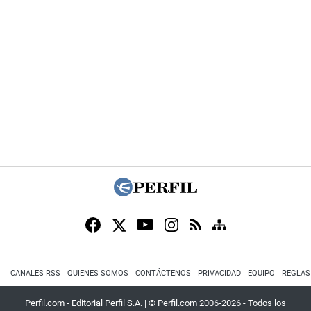
CANALES RSS
QUIENES SOMOS
CONTÁCTENOS
PRIVACIDAD
EQUIPO
REGLAS
Perfil.com - Editorial Perfil S.A.
| © Perfil.com 2006-2026 - Todos los