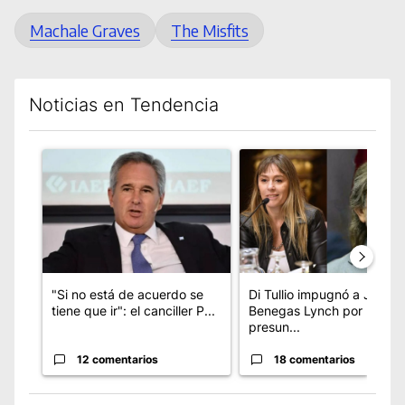
Machale Graves
The Misfits
Noticias en Tendencia
Este listado muestra los artículos con más comentarios en los úl
Un artículo de tendencia con el título ""Si no está de acuerdo s
Un artículo de tendencia co
"Si no está de acuerdo se
Di Tullio impugnó a Joaquí
tiene que ir": el canciller P...
Benegas Lynch por un
presun...
12 comentarios
18 comentarios