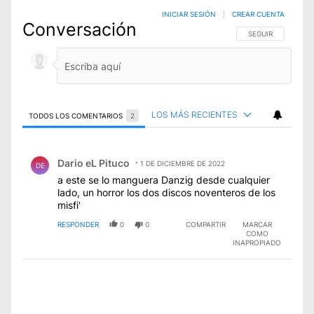
INICIAR SESIÓN
|
CREAR CUENTA
Conversación
SIGA ESTA CONVE
SEGUIR
LOS MÁS RECIENTES
TODOS LOS COMENTARIOS
2
Todos los comentarios
Comentario de Dario eL Pituco.
Dario eL Pituco
1 DE DICIEMBRE DE 2022
DE
a este se lo manguera Danzig desde cualquier
lado, un horror los dos discos noventeros de los
misfi'
RESPONDER
0
0
COMPARTIR
MARCAR
COMO
INAPROPIADO