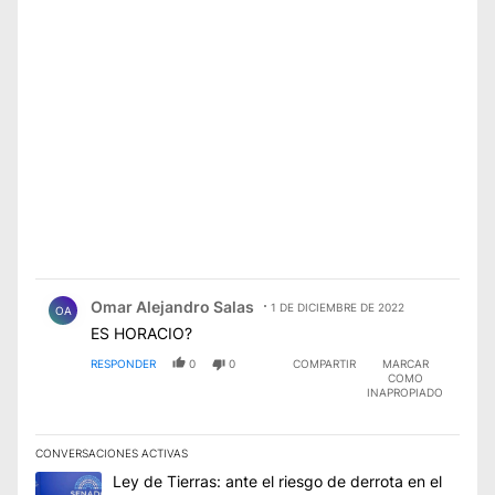
Comentario de Omar Alejandro Salas.
Omar Alejandro Salas
1 DE DICIEMBRE DE 2022
OA
ES HORACIO?
RESPONDER
0
0
COMPARTIR
MARCAR
COMO
INAPROPIADO
CONVERSACIONES ACTIVAS
Este listado muestra los artículos con más comentarios en los úl
Un artículo de tendencia con el título "Ley de Tierras: ante el 
Ley de Tierras: ante el riesgo de derrota en el