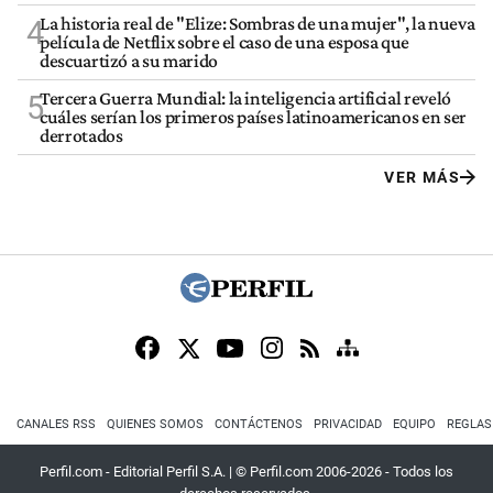
La historia real de "Elize: Sombras de una mujer", la nueva
4
película de Netflix sobre el caso de una esposa que
descuartizó a su marido
Tercera Guerra Mundial: la inteligencia artificial reveló
5
cuáles serían los primeros países latinoamericanos en ser
derrotados
VER MÁS
CANALES RSS
QUIENES SOMOS
CONTÁCTENOS
PRIVACIDAD
EQUIPO
REGLAS
Perfil.com - Editorial Perfil S.A.
| © Perfil.com 2006-2026 - Todos los