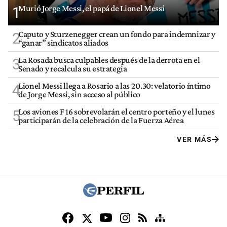
Murió Jorge Messi, el papá de Lionel Messi
1
Caputo y Sturzenegger crean un fondo para indemnizar y
2
“ganar” sindicatos aliados
La Rosada busca culpables después de la derrota en el
3
Senado y recalcula su estrategia
Lionel Messi llega a Rosario a las 20.30: velatorio íntimo
4
de Jorge Messi, sin acceso al público
Los aviones F 16 sobrevolarán el centro porteño y el lunes
5
participarán de la celebración de la Fuerza Aérea
VER MÁS