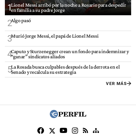
Lionel Messi arribó por la noche a Rosario para despedir
1
en familia a su padre Jorge
Algo pasó
2
Murió Jorge Messi, el papá de Lionel Messi
3
Caputo y Sturzenegger crean un fondo para indemnizar y
4
“ganar” sindicatos aliados
La Rosada busca culpables después de la derrota en el
5
Senado y recalcula su estrategia
VER MÁS