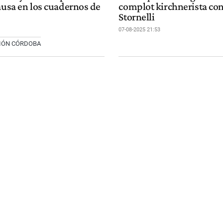
ausa en los cuadernos de
complot kirchnerista con
Stornelli
07-08-2025 21:53
CIÓN CÓRDOBA