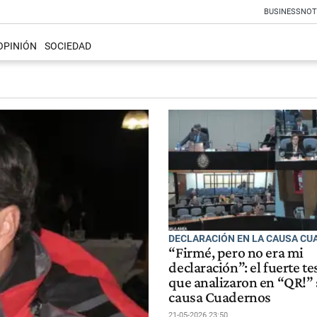
BUSINESS
NOT
OPINIÓN
SOCIEDAD
DECLARACIÓN EN LA CAUSA C
“Firmé, pero no era mi
declaración”: el fuerte t
que analizaron en “QR!” 
causa Cuadernos
21-05-2026 23:50