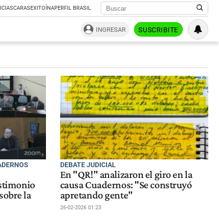
ICIAS
CARAS
EXITOÍNA
PERFIL BRASIL
INGRESAR
SUSCRIBITE
UADERNOS
DEBATE JUDICIAL
En "QR!" analizaron el giro en la
estimonio
causa Cuadernos: "Se construyó
sobre la
apretando gente"
26-02-2026 01:23