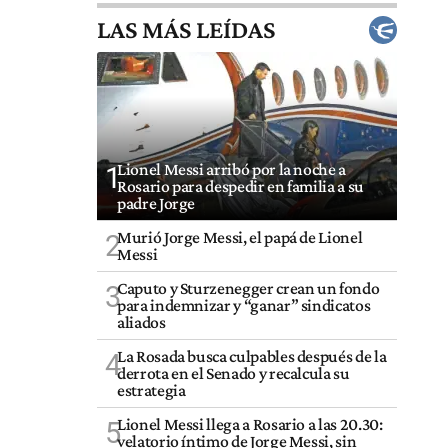
LAS MÁS LEÍDAS
Lionel Messi arribó por la noche a
1
Rosario para despedir en familia a su
padre Jorge
Murió Jorge Messi, el papá de Lionel
2
Messi
Caputo y Sturzenegger crean un fondo
3
para indemnizar y “ganar” sindicatos
aliados
La Rosada busca culpables después de la
4
derrota en el Senado y recalcula su
estrategia
Lionel Messi llega a Rosario a las 20.30:
5
velatorio íntimo de Jorge Messi, sin