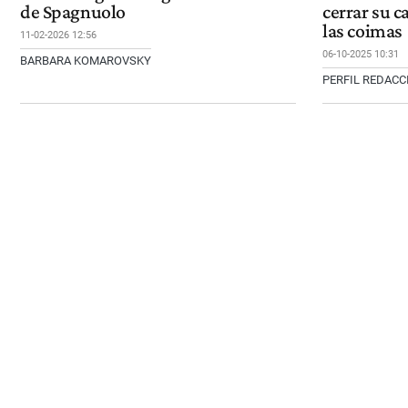
de Spagnuolo
cerrar su c
las coimas
11-02-2026 12:56
06-10-2025 10:31
BARBARA KOMAROVSKY
PERFIL REDAC