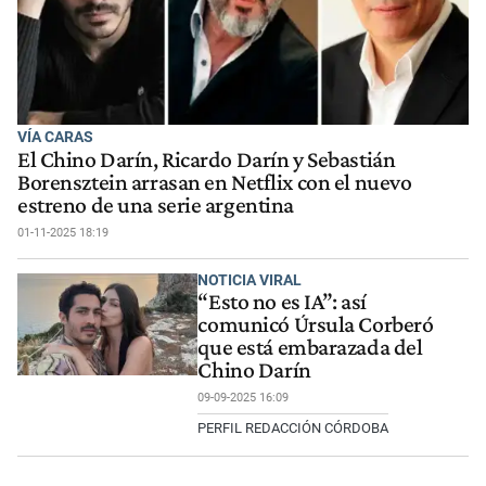
VÍA CARAS
El Chino Darín, Ricardo Darín y Sebastián
Borensztein arrasan en Netflix con el nuevo
estreno de una serie argentina
01-11-2025 18:19
NOTICIA VIRAL
“Esto no es IA”: así
comunicó Úrsula Corberó
que está embarazada del
Chino Darín
09-09-2025 16:09
PERFIL REDACCIÓN CÓRDOBA