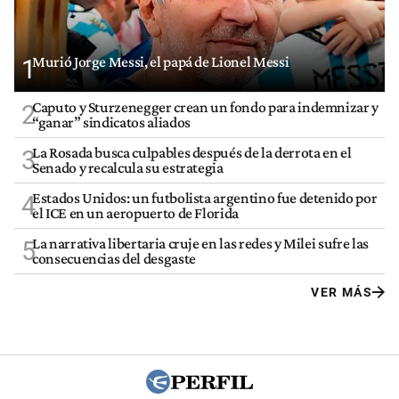
Murió Jorge Messi, el papá de Lionel Messi
1
Caputo y Sturzenegger crean un fondo para indemnizar y
2
“ganar” sindicatos aliados
La Rosada busca culpables después de la derrota en el
3
Senado y recalcula su estrategia
Estados Unidos: un futbolista argentino fue detenido por
4
el ICE en un aeropuerto de Florida
La narrativa libertaria cruje en las redes y Milei sufre las
5
consecuencias del desgaste
VER MÁS