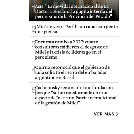
Asís: "La movida internacional de La
1
Doctora tensiona la pugna interna del
peronismo de la Provincia del Pecado"
¡Mirá en vivo +Perfil!: un canal con gente
2
que piensa
Encuesta rumbo a 2027: cuatro
3
consultoras midieron el desgaste de
Milei y la crisis de liderazgo en el
peronismo
Quirno reconoció que el gobierno de
4
Lula solicitó el retiro del embajador
argentino en Brasil
Cachanosky renunció a una fundación
5
porque "se ha transformado en una
especie de Instituto Patria incondicional
de la gestión de Milei"
VER MÁS