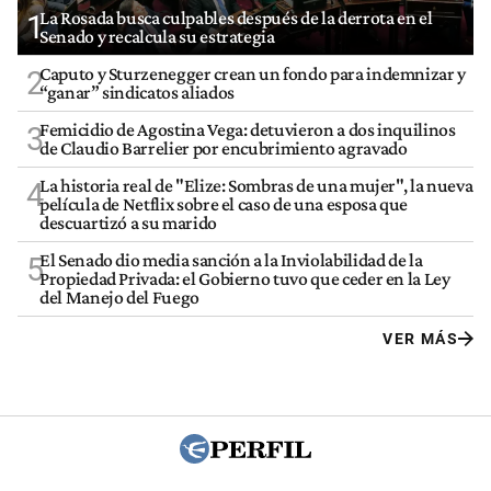
La Rosada busca culpables después de la derrota en el
1
Senado y recalcula su estrategia
Caputo y Sturzenegger crean un fondo para indemnizar y
2
“ganar” sindicatos aliados
Femicidio de Agostina Vega: detuvieron a dos inquilinos
3
de Claudio Barrelier por encubrimiento agravado
La historia real de "Elize: Sombras de una mujer", la nueva
4
película de Netflix sobre el caso de una esposa que
descuartizó a su marido
El Senado dio media sanción a la Inviolabilidad de la
5
Propiedad Privada: el Gobierno tuvo que ceder en la Ley
del Manejo del Fuego
VER MÁS