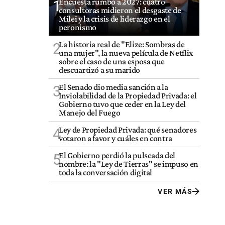
Encuesta rumbo a 2027: cuatro
1
consultoras midieron el desgaste de
Milei y la crisis de liderazgo en el
peronismo
La historia real de "Elize: Sombras de
2
una mujer", la nueva película de Netflix
sobre el caso de una esposa que
descuartizó a su marido
El Senado dio media sanción a la
3
Inviolabilidad de la Propiedad Privada: el
Gobierno tuvo que ceder en la Ley del
Manejo del Fuego
Ley de Propiedad Privada: qué senadores
4
votaron a favor y cuáles en contra
El Gobierno perdió la pulseada del
5
nombre: la "Ley de Tierras" se impuso en
toda la conversación digital
VER MÁS