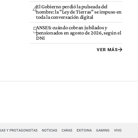
El Gobierno perdió la pulseada del
4
nombre: la "Ley de Tierras" se impuso en
toda la conversación digital
ANSES: cuándo cobran jubilados y
5
pensionados en agosto de 2026, según el
DNI
VER MÁS
SAS Y PROTAGONISTAS
NOTICIAS
CARAS
EXITOINA
GAMING
VIVO