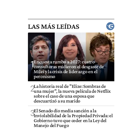
LAS MÁS LEÍDAS
Encuesta rumbo a 2027: cuatro
1
consultoras midieron el desgaste de
Milei y la crisis de liderazgo en el
peronismo
La historia real de "Elize: Sombras de
2
una mujer", la nueva película de Netflix
sobre el caso de una esposa que
descuartizó a su marido
El Senado dio media sanción a la
3
Inviolabilidad de la Propiedad Privada: el
Gobierno tuvo que ceder en la Ley del
Manejo del Fuego