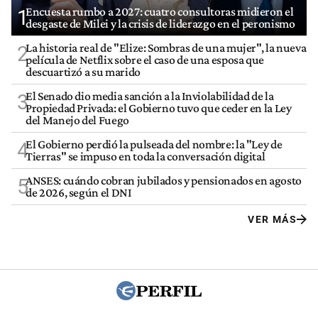
Encuesta rumbo a 2027: cuatro consultoras midieron el
1
desgaste de Milei y la crisis de liderazgo en el peronismo
La historia real de "Elize: Sombras de una mujer", la nueva
2
película de Netflix sobre el caso de una esposa que
descuartizó a su marido
El Senado dio media sanción a la Inviolabilidad de la
3
Propiedad Privada: el Gobierno tuvo que ceder en la Ley
del Manejo del Fuego
El Gobierno perdió la pulseada del nombre: la "Ley de
4
Tierras" se impuso en toda la conversación digital
ANSES: cuándo cobran jubilados y pensionados en agosto
5
de 2026, según el DNI
VER MÁS