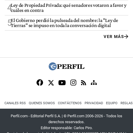
Ley de Propiedad Privada: qué senadores votaron a favor y
4
cuáles en contra
El Gobierno perdió la pulseada del nombre: la "Ley de
5
Tierras" se impuso en toda la conversación digital
VER MÁS
CANALES RSS
QUIENES SOMOS
CONTÁCTENOS
PRIVACIDAD
EQUIPO
REGLAS
Perfil.com - Editorial Perfil S.A.
| © Perfil.com 2006-2026 - Todos los
derechos reservados.
Editor responsable: Carlos Piro.