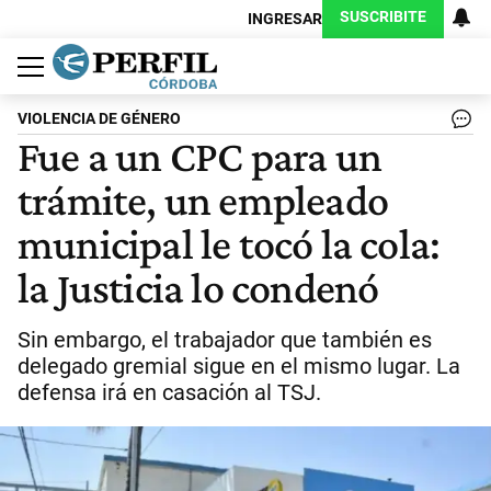
SUSCRIBITE
INGRESAR
Política
Economía
Judiciales
Sociedad
Cultura
Espectáculos
Deportes
Protagonistas
VIOLENCIA DE GÉNERO
Fue a un CPC para un
trámite, un empleado
municipal le tocó la cola:
la Justicia lo condenó
Sin embargo, el trabajador que también es
delegado gremial sigue en el mismo lugar. La
defensa irá en casación al TSJ.