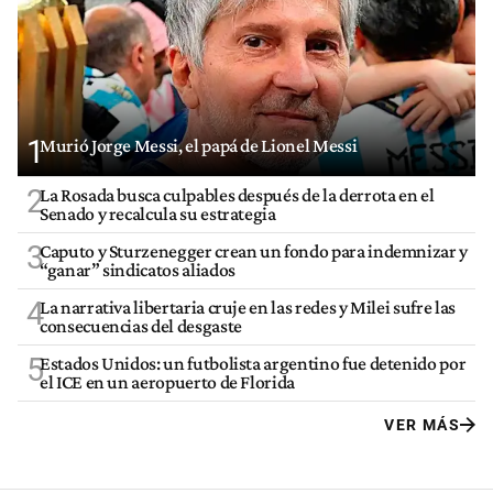
1
Murió Jorge Messi, el papá de Lionel Messi
2
La Rosada busca culpables después de la derrota en el
Senado y recalcula su estrategia
3
Caputo y Sturzenegger crean un fondo para indemnizar y
“ganar” sindicatos aliados
4
La narrativa libertaria cruje en las redes y Milei sufre las
consecuencias del desgaste
5
Estados Unidos: un futbolista argentino fue detenido por
el ICE en un aeropuerto de Florida
VER MÁS