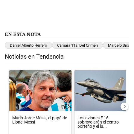
EN ESTA NOTA
Daniel Alberto Herrero
Cámara 11a. Del Crimen
Marcelo Sicard
Noticias en Tendencia
Este listado muestra los artículos con más comentarios en los últimos 
Un artículo de tendencia con el título "Murió Jorge Messi, el papá d
Un artículo de tendencia con el 
Murió Jorge Messi, el papá de
Los aviones F 16
Lionel Messi
sobrevolarán el centro
porteño y el lu...