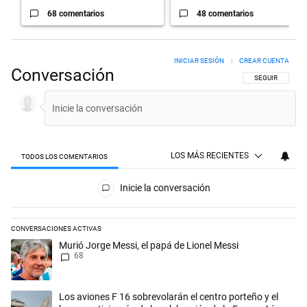
68 comentarios
48 comentarios
INICIAR SESIÓN
|
CREAR CUENTA
Conversación
SIGA ESTA CON
SEGUIR
LOS MÁS RECIENTES
TODOS LOS COMENTARIOS
Todos los comentarios
Inicie la conversación
CONVERSACIONES ACTIVAS
Este listado muestra los artículos con más comentarios en los últimos 
Un artículo de tendencia con el título "Murió Jorge Messi, el papá de L
Murió Jorge Messi, el papá de Lionel Messi
68
Un artículo de tendencia con el título "Los aviones F 16 sobrevolarán e
Los aviones F 16 sobrevolarán el centro porteño y el