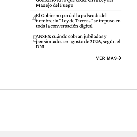
Manejo del Fuego
El Gobierno perdió la pulseada del
4
nombre: la "Ley de Tierras" se impuso en
toda la conversación digital
ANSES: cuándo cobran jubilados y
5
pensionados en agosto de 2026, según el
DNI
VER MÁS