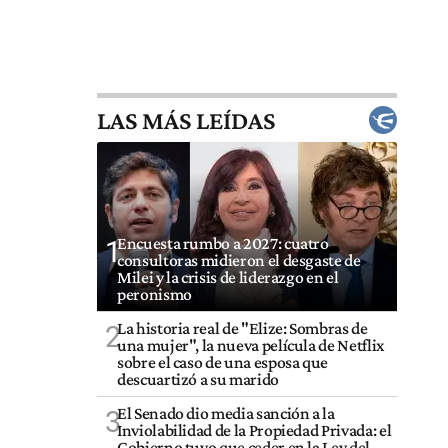
LAS MÁS LEÍDAS
Encuesta rumbo a 2027: cuatro
1
consultoras midieron el desgaste de
Milei y la crisis de liderazgo en el
peronismo
La historia real de "Elize: Sombras de
2
una mujer", la nueva película de Netflix
sobre el caso de una esposa que
descuartizó a su marido
El Senado dio media sanción a la
3
Inviolabilidad de la Propiedad Privada: el
Gobierno tuvo que ceder en la Ley del