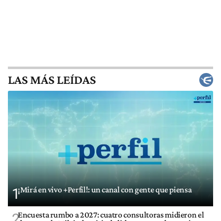
LAS MÁS LEÍDAS
¡Mirá en vivo +Perfil!: un canal con gente que piensa
1
Encuesta rumbo a 2027: cuatro consultoras midieron el
2