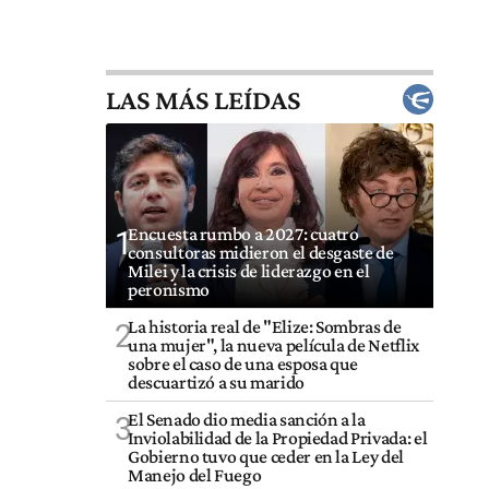
LAS MÁS LEÍDAS
Encuesta rumbo a 2027: cuatro
1
consultoras midieron el desgaste de
Milei y la crisis de liderazgo en el
peronismo
La historia real de "Elize: Sombras de
2
una mujer", la nueva película de Netflix
sobre el caso de una esposa que
descuartizó a su marido
El Senado dio media sanción a la
3
Inviolabilidad de la Propiedad Privada: el
Gobierno tuvo que ceder en la Ley del
Manejo del Fuego