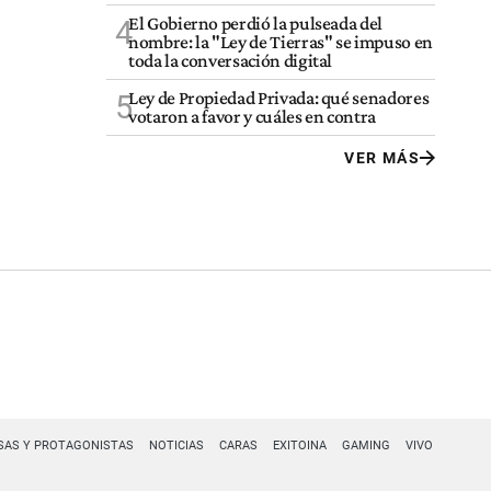
El Gobierno perdió la pulseada del
4
nombre: la "Ley de Tierras" se impuso en
toda la conversación digital
Ley de Propiedad Privada: qué senadores
5
votaron a favor y cuáles en contra
VER MÁS
SAS Y PROTAGONISTAS
NOTICIAS
CARAS
EXITOINA
GAMING
VIVO