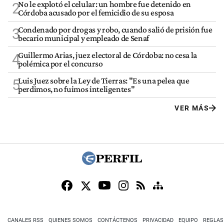
No le explotó el celular: un hombre fue detenido en
2
Córdoba acusado por el femicidio de su esposa
Condenado por drogas y robo, cuando salió de prisión fue
3
becario municipal y empleado de Senaf
Guillermo Arias, juez electoral de Córdoba: no cesa la
4
polémica por el concurso
Luis Juez sobre la Ley de Tierras: "Es una pelea que
5
perdimos, no fuimos inteligentes"
VER MÁS
CANALES RSS
QUIENES SOMOS
CONTÁCTENOS
PRIVACIDAD
EQUIPO
REGLAS