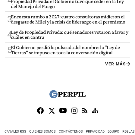
Propiedad Privada: el Gobierno tuvo que ceder en la Ley
del Manejo del Fuego
Encuesta rumbo a 2027: cuatro consultoras midieron el
3
desgaste de Milei y la crisis de liderazgo en el peronismo
Ley de Propiedad Privada: qué senadores votaron a favor y
4
cuáles en contra
El Gobierno perdió la pulseada del nombre: la "Ley de
5
Tierras" se impuso en toda la conversación digital
VER MÁS
CANALES RSS
QUIENES SOMOS
CONTÁCTENOS
PRIVACIDAD
EQUIPO
REGLAS