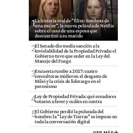
La historia real de "Elize: Sombras de
1
una mujer", la nueva película de Netflix
sobre el caso de una esposa que
descuartizó a su marido
El Senado dio media sanción a la
2
Inviolabilidad de la Propiedad Privada: el
Gobierno tuvo que ceder en la Ley del
Manejo del Fuego
Encuesta rumbo a 2027: cuatro
3
consultoras midieron el desgaste de
Milei y la crisis de liderazgo en el
peronismo
Ley de Propiedad Privada: qué senadores
4
votaron a favor y cuáles en contra
El Gobierno perdió la pulseada del
5
nombre: la "Ley de Tierras" se impuso en
toda la conversación digital
VER MÁS