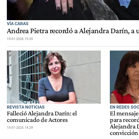
VÍA CARAS
Andrea Pietra recordó a Alejandra Darín, a
15-01-2026 15:35
REVISTA NOTICIAS
EN REDES SO
Falleció Alejandra Darín: el
El mensaje
comunicado de Actores
para recor
Alejandra 
15-01-2025 14:29
convicción