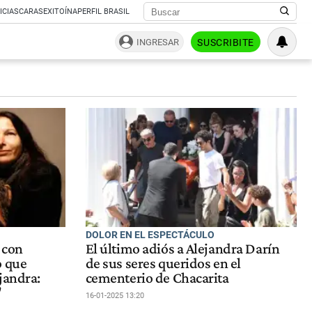
ICIAS
CARAS
EXITOÍNA
PERFIL BRASIL
INGRESAR
SUSCRIBITE
DOLOR EN EL ESPECTÁCULO
 con
El último adiós a Alejandra Darín
o que
de sus seres queridos en el
jandra:
cementerio de Chacarita
"
16-01-2025 13:20