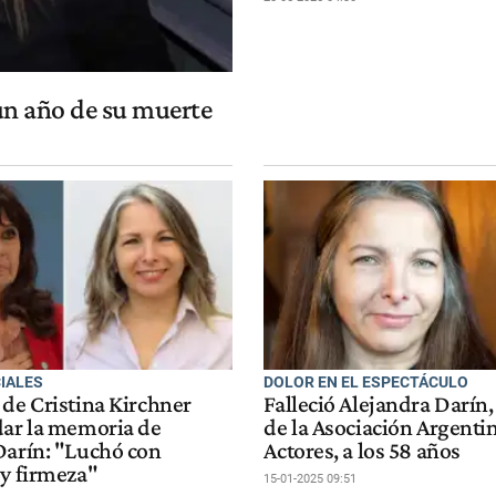
 un año de su muerte
CIALES
DOLOR EN EL ESPECTÁCULO
 de Cristina Kirchner
Falleció Alejandra Darín
dar la memoria de
de la Asociación Argenti
Darín: "Luchó con
Actores, a los 58 años
 y firmeza"
15-01-2025 09:51