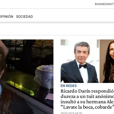
BUSINESS
NOT
OPINIÓN
SOCIEDAD
EN REDES
Ricardo Darín respondió
dureza a un tuit anónim
insultó a su hermana Ale
"Lavate la boca, cobarde
28-05-2025 04:30