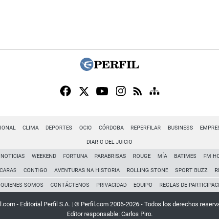
IONAL
CLIMA
DEPORTES
OCIO
CÓRDOBA
REPERFILAR
BUSINESS
EMPRE
DIARIO DEL JUICIO
NOTICIAS
WEEKEND
FORTUNA
PARABRISAS
ROUGE
MÍA
BATIMES
FM H
CARAS
CONTIGO
AVENTURAS NA HISTORIA
ROLLING STONE
SPORT BUZZ
R
QUIENES SOMOS
CONTÁCTENOS
PRIVACIDAD
EQUIPO
REGLAS DE PARTICIPAC
l.com - Editorial Perfil S.A.
| © Perfil.com 2006-2026 - Todos los derechos reserv
Editor responsable: Carlos Piro.