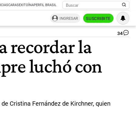
ICIAS
CARAS
EXITOÍNA
PERFIL BRASIL
INGRESAR
SUSCRIBITE
34
El
a recordar la
me
de
Cri
pre luchó con
Fe
de
Kir
pa
rec
la
me
de
l de Cristina Fernández de Kirchner, quien
Al
Dar
"S
lu
co
co