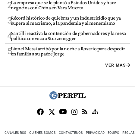
La empresa que se le plantó a Estados Unidos y hace
2
negocios con China en Vaca Muerta
Récord histórico de quiebras y un industricidio que ya
3
supera al macrismo, a la pandemia y al menemismo
Santilli reactiva la contención de gobernadores y la mesa
4
política convoca a Sturzenegger
Lionel Messi arribó por la noche a Rosario para despedir
5
en familia a su padre Jorge
VER MÁS
CANALES RSS
QUIENES SOMOS
CONTÁCTENOS
PRIVACIDAD
EQUIPO
REGLAS