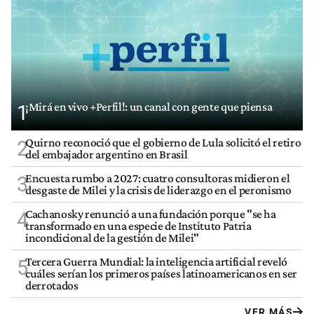
¡Mirá en vivo +Perfil!: un canal con gente que piensa
1
Quirno reconoció que el gobierno de Lula solicitó el retiro
2
del embajador argentino en Brasil
Encuesta rumbo a 2027: cuatro consultoras midieron el
3
desgaste de Milei y la crisis de liderazgo en el peronismo
Cachanosky renunció a una fundación porque "se ha
4
transformado en una especie de Instituto Patria
incondicional de la gestión de Milei"
Tercera Guerra Mundial: la inteligencia artificial reveló
5
cuáles serían los primeros países latinoamericanos en ser
derrotados
VER MÁS