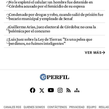
No le explotó el celular: un hombre fue detenido en
2
Córdoba acusado por el femicidio de su esposa
Condenado por drogas y robo, cuando salió de prisión fue
3
becario municipal y empleado de Senaf
Guillermo Arias, juez electoral de Córdoba: no cesa la
4
polémica por el concurso
Luis Juez sobre la Ley de Tierras: "Es una pelea que
5
perdimos, no fuimos inteligentes"
VER MÁS
CANALES RSS
QUIENES SOMOS
CONTÁCTENOS
PRIVACIDAD
EQUIPO
REGLAS