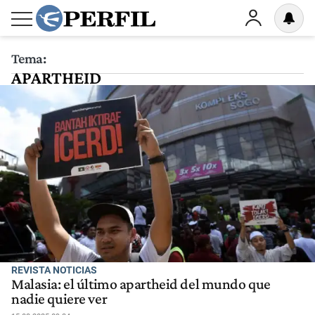
Tema:
APARTHEID
REVISTA NOTICIAS
Malasia: el último apartheid del mundo que
nadie quiere ver