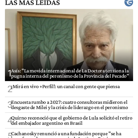
LAS MÁS LEÍDAS
Asís: "La movida internacional de La Doctora tensiona la
1
pugna interna del peronismo de la Provincia del Pecado"
¡Mirá en vivo +Perfil!: un canal con gente que piensa
2
Encuesta rumbo a 2027: cuatro consultoras midieron el
3
desgaste de Milei y la crisis de liderazgo en el peronismo
Quirno reconoció que el gobierno de Lula solicitó el retiro
4
del embajador argentino en Brasil
Cachanosky renunció a una fundación porque "se ha
5