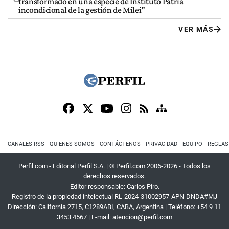
transformado en una especie de Instituto Patria
incondicional de la gestión de Milei"
VER MÁS
CANALES RSS
QUIENES SOMOS
CONTÁCTENOS
PRIVACIDAD
EQUIPO
REGLAS
Perfil.com - Editorial Perfil S.A.
| © Perfil.com 2006-2026 - Todos los
derechos reservados.
Editor responsable: Carlos Piro.
Registro de la propiedad intelectual RL-2024-31002957-APN-DNDA#MJ
Dirección:
California 2715
,
C1289ABI
,
CABA, Argentina
| Teléfono:
+54 9 11
3453 4567
| E-mail:
atencion@perfil.com