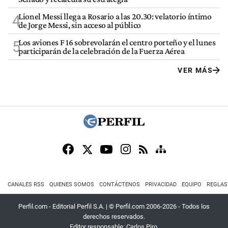
Lionel Messi llega a Rosario a las 20.30: velatorio íntimo
4
de Jorge Messi, sin acceso al público
Los aviones F 16 sobrevolarán el centro porteño y el lunes
5
participarán de la celebración de la Fuerza Aérea
VER MÁS
CANALES RSS
QUIENES SOMOS
CONTÁCTENOS
PRIVACIDAD
EQUIPO
REGLAS
Perfil.com - Editorial Perfil S.A.
| © Perfil.com 2006-2026 - Todos los
derechos reservados.
Editor responsable: Carlos Piro.