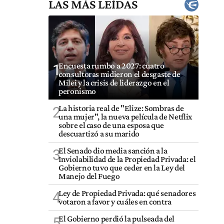
LAS MÁS LEÍDAS
Encuesta rumbo a 2027: cuatro
1
consultoras midieron el desgaste de
Milei y la crisis de liderazgo en el
peronismo
La historia real de "Elize: Sombras de
2
una mujer", la nueva película de Netflix
sobre el caso de una esposa que
descuartizó a su marido
El Senado dio media sanción a la
3
Inviolabilidad de la Propiedad Privada: el
Gobierno tuvo que ceder en la Ley del
Manejo del Fuego
Ley de Propiedad Privada: qué senadores
4
votaron a favor y cuáles en contra
El Gobierno perdió la pulseada del
5