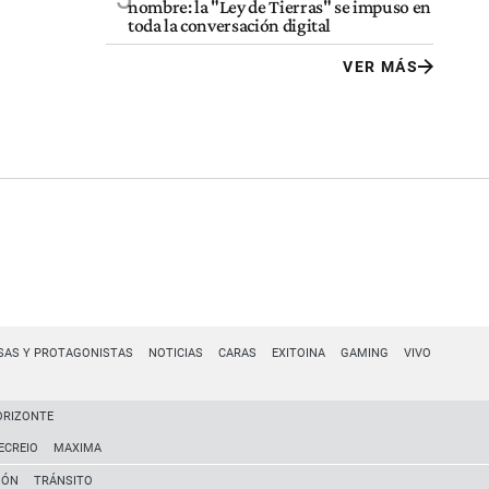
nombre: la "Ley de Tierras" se impuso en
toda la conversación digital
VER MÁS
SAS Y PROTAGONISTAS
NOTICIAS
CARAS
EXITOINA
GAMING
VIVO
ORIZONTE
ECREIO
MAXIMA
IÓN
TRÁNSITO