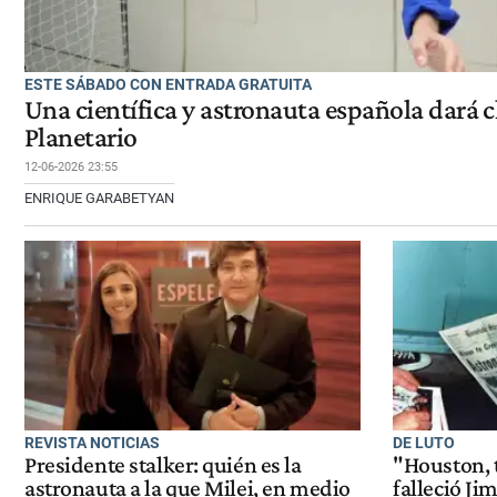
ESTE SÁBADO CON ENTRADA GRATUITA
Una científica y astronauta española dará c
Planetario
12-06-2026 23:55
ENRIQUE GARABETYAN
REVISTA NOTICIAS
DE LUTO
Presidente stalker: quién es la
"Houston,
astronauta a la que Milei, en medio
falleció Ji