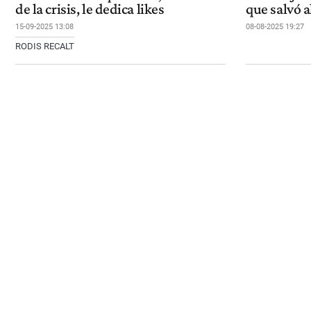
de la crisis, le dedica likes
que salvó a
15-09-2025 13:08
08-08-2025 19:27
RODIS RECALT