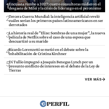
Encuesta rumbo a 2027: cuatro consultoras midieron el
1
desgaste de Milei y la crisis de liderazgo en el peronismo
Tercera Guerra Mundial: la inteligencia artificial reveló
2
cuáles serían los primeros países latinoamericanos en ser
derrotados
La historia real de "Elize: Sombras de una mujer", la nueva
3
película de Netflix sobre el caso de una esposa que
descuartizó a su marido
Ricardo Lorenzetti se metió en el debate sobre la
4
inhabilitación de Cristina Kirchner
Di Tullio impugnó a Joaquín Benegas Lynch por un
5
presunto conflicto de intereses en el debate de la Ley de
Tierras
VER MÁS