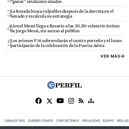
“ganar” sindicatos aliados
La Rosada busca culpables después de la derrota en el
3
Senado y recalcula su estrategia
Lionel Messi llega a Rosario a las 20.30: velatorio íntimo
4
de Jorge Messi, sin acceso al público
Los aviones F 16 sobrevolarán el centro porteño y el lunes
5
participarán de la celebración de la Fuerza Aérea
VER MÁS
CANALES RSS
QUIENES SOMOS
CONTÁCTENOS
PRIVACIDAD
EQUIPO
REGLAS