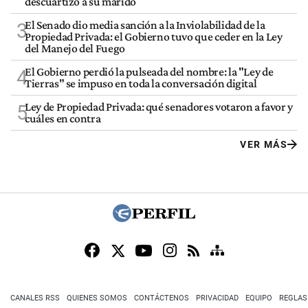
descuartizó a su marido
El Senado dio media sanción a la Inviolabilidad de la
3
Propiedad Privada: el Gobierno tuvo que ceder en la Ley
del Manejo del Fuego
El Gobierno perdió la pulseada del nombre: la "Ley de
4
Tierras" se impuso en toda la conversación digital
Ley de Propiedad Privada: qué senadores votaron a favor y
5
cuáles en contra
VER MÁS
CANALES RSS
QUIENES SOMOS
CONTÁCTENOS
PRIVACIDAD
EQUIPO
REGLAS