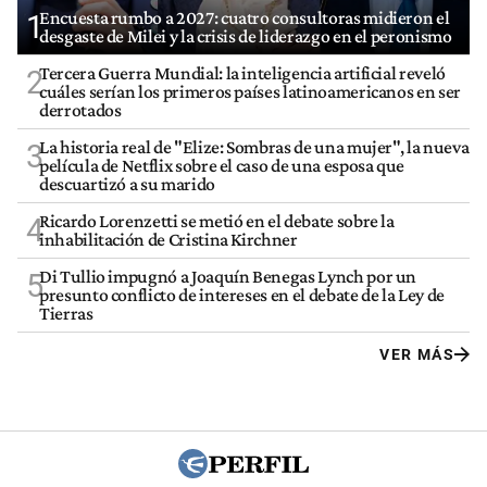
Encuesta rumbo a 2027: cuatro consultoras midieron el
1
desgaste de Milei y la crisis de liderazgo en el peronismo
Tercera Guerra Mundial: la inteligencia artificial reveló
2
cuáles serían los primeros países latinoamericanos en ser
derrotados
La historia real de "Elize: Sombras de una mujer", la nueva
3
película de Netflix sobre el caso de una esposa que
descuartizó a su marido
Ricardo Lorenzetti se metió en el debate sobre la
4
inhabilitación de Cristina Kirchner
Di Tullio impugnó a Joaquín Benegas Lynch por un
5
presunto conflicto de intereses en el debate de la Ley de
Tierras
VER MÁS