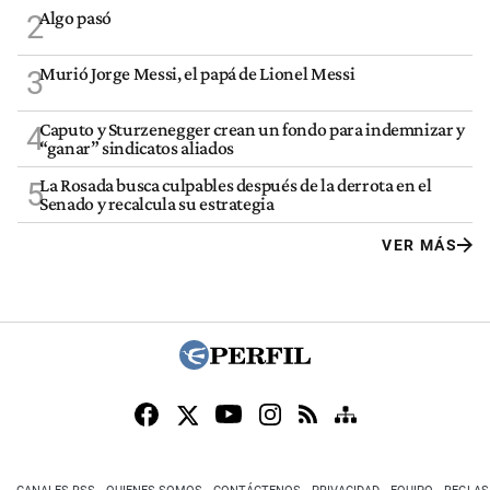
Algo pasó
2
Murió Jorge Messi, el papá de Lionel Messi
3
Caputo y Sturzenegger crean un fondo para indemnizar y
4
“ganar” sindicatos aliados
La Rosada busca culpables después de la derrota en el
5
Senado y recalcula su estrategia
VER MÁS