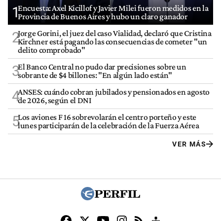
Encuesta: Axel Kicillof y Javier Milei fueron medidos en la
1
Provincia de Buenos Aires y hubo un claro ganador
Jorge Gorini, el juez del caso Vialidad, declaró que Cristina
2
Kirchner está pagando las consecuencias de cometer "un
delito comprobado"
El Banco Central no pudo dar precisiones sobre un
3
sobrante de $4 billones: "En algún lado están"
ANSES: cuándo cobran jubilados y pensionados en agosto
4
de 2026, según el DNI
Los aviones F 16 sobrevolarán el centro porteño y este
5
lunes participarán de la celebración de la Fuerza Aérea
VER MÁS