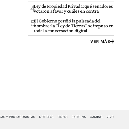
Ley de Propiedad Privada: qué senadores
4
votaron a favor y cuáles en contra
El Gobierno perdió la pulseada del
5
nombre: la "Ley de Tierras" se impuso en
toda la conversación digital
VER MÁS
SAS Y PROTAGONISTAS
NOTICIAS
CARAS
EXITOINA
GAMING
VIVO