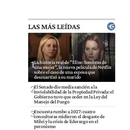
LAS MÁS LEÍDAS
La historia real de "Elize: Sombras de
1
una mujer", la nueva película de Netflix
sobre el caso de una esposa que
descuartizó a su marido
El Senado dio media sanción a la
2
Inviolabilidad de la Propiedad Privada: el
Gobierno tuvo que ceder en la Ley del
Manejo del Fuego
Encuesta rumbo a 2027: cuatro
3
consultoras midieron el desgaste de
Milei y la crisis de liderazgo en el
peronismo