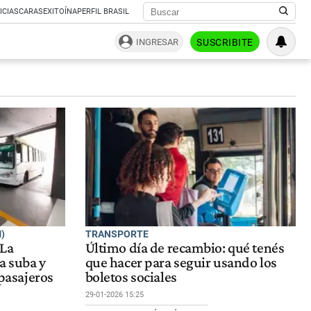
ICIAS
CARAS
EXITOÍNA
PERFIL BRASIL
INGRESAR
SUSCRIBITE
)
TRANSPORTE
 La
Último día de recambio: qué tenés
a suba y
que hacer para seguir usando los
 pasajeros
boletos sociales
29-01-2026 15:25