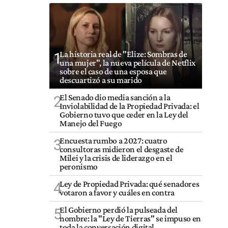
La historia real de "Elize: Sombras de
1
una mujer", la nueva película de Netflix
sobre el caso de una esposa que
descuartizó a su marido
El Senado dio media sanción a la
2
Inviolabilidad de la Propiedad Privada: el
Gobierno tuvo que ceder en la Ley del
Manejo del Fuego
Encuesta rumbo a 2027: cuatro
3
consultoras midieron el desgaste de
Milei y la crisis de liderazgo en el
peronismo
Ley de Propiedad Privada: qué senadores
4
votaron a favor y cuáles en contra
El Gobierno perdió la pulseada del
5
nombre: la "Ley de Tierras" se impuso en
toda la conversación digital