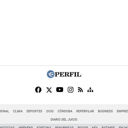
IONAL
CLIMA
DEPORTES
OCIO
CÓRDOBA
REPERFILAR
BUSINESS
EMPRE
DIARIO DEL JUICIO
NOTICIAS
WEEKEND
FORTUNA
PARABRISAS
ROUGE
MÍA
BATIMES
FM H