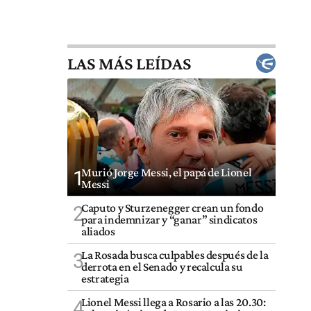
LAS MÁS LEÍDAS
Murió Jorge Messi, el papá de Lionel
1
Messi
Caputo y Sturzenegger crean un fondo
2
para indemnizar y “ganar” sindicatos
aliados
La Rosada busca culpables después de la
3
derrota en el Senado y recalcula su
estrategia
Lionel Messi llega a Rosario a las 20.30:
4