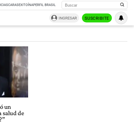
ICIAS
CARAS
EXITOÍNA
PERFIL BRASIL
INGRESAR
SUSCRIBITE
ó un
a salud de
l?”