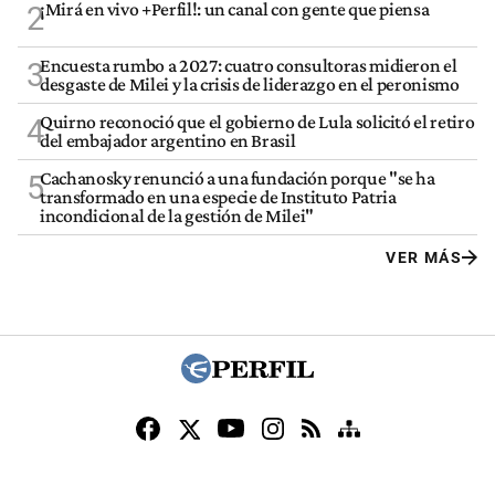
¡Mirá en vivo +Perfil!: un canal con gente que piensa
2
Encuesta rumbo a 2027: cuatro consultoras midieron el
3
desgaste de Milei y la crisis de liderazgo en el peronismo
Quirno reconoció que el gobierno de Lula solicitó el retiro
4
del embajador argentino en Brasil
Cachanosky renunció a una fundación porque "se ha
5
transformado en una especie de Instituto Patria
incondicional de la gestión de Milei"
VER MÁS