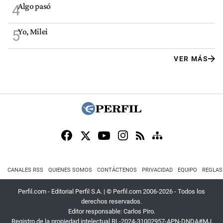
Algo pasó
4
Yo, Milei
5
VER MÁS
CANALES RSS
QUIENES SOMOS
CONTÁCTENOS
PRIVACIDAD
EQUIPO
REGLAS
Perfil.com - Editorial Perfil S.A.
| © Perfil.com 2006-2026 - Todos los
derechos reservados.
Editor responsable: Carlos Piro.
Registro de la propiedad intelectual RL-2024-31002957-APN-DNDA#MJ